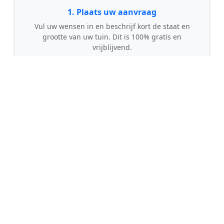
1. Plaats uw aanvraag
Vul uw wensen in en beschrijf kort de staat en
grootte van uw tuin. Dit is 100% gratis en
vrijblijvend.
🤝
2. Ontvang offertes
Kom in contact met maximaal 3 erkende en
gecontroleerde tuinmannen uit regio Bakel.
💰