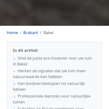
Home
Brabant
Bakel
In dit artikel:
Vind de juiste eco-hovenier voor uw tuin
in Bakel
Herken de signalen dat uw tuin meer
natuurwaarde kan hebben
Van biodiversiteitsplan tot natuurlijk
beheer
Professionele diensten voor natuurlijke
tuinen
Subsidies en fiscale regelingen voor