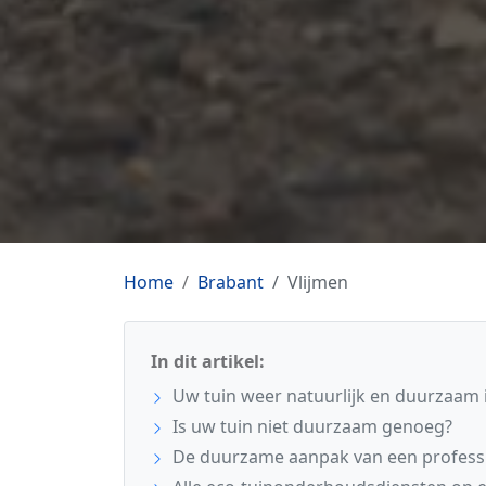
Home
Brabant
Vlijmen
In dit artikel:
Uw tuin weer natuurlijk en duurzaam 
Is uw tuin niet duurzaam genoeg?
De duurzame aanpak van een profess