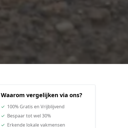
Waarom vergelijken via ons?
✓
100% Gratis en Vrijblijvend
✓
Bespaar tot wel 30%
✓
Erkende lokale vakmensen