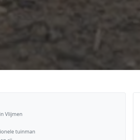
in Vlijmen
ionele tuinman