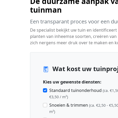
De duurzame aanpak va
tuinman
Een transparant proces voor een du
De specialist bekijkt uw tuin en identifice
planten van inheemse soorten, creëren van 
zich nergens meer druk over te maken en ku
Wat kost uw tuinproj
Kies uw gewenste diensten:
Standaard tuinonderhoud
(ca. €1,5
€3,50 / m²)
Snoeien & trimmen
(ca. €2,50 - €5,50
m²)