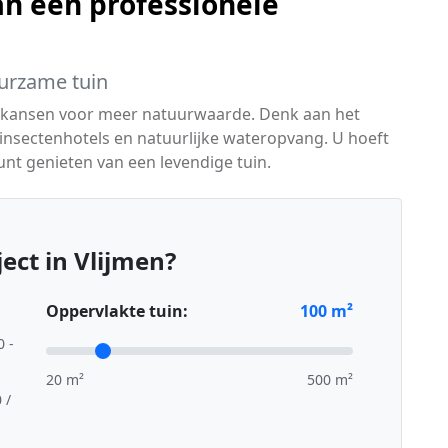
n een professionele
urzame tuin
ert kansen voor meer natuurwaarde. Denk aan het
insectenhotels en natuurlijke wateropvang. U hoeft
nt genieten van een levendige tuin.
ect in Vlijmen?
Oppervlakte tuin:
100
m²
0 -
20 m²
500 m²
 /