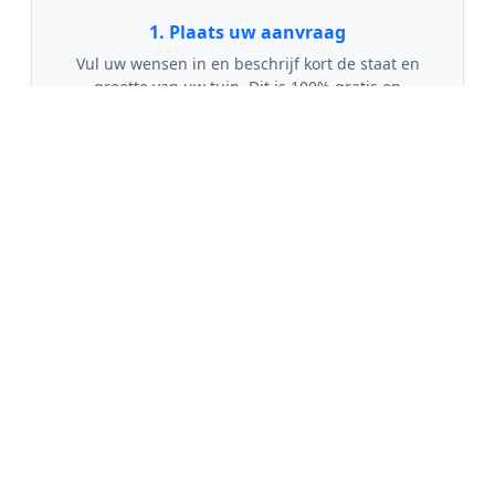
1. Plaats uw aanvraag
Vul uw wensen in en beschrijf kort de staat en
grootte van uw tuin. Dit is 100% gratis en
vrijblijvend.
🤝
2. Ontvang offertes
Kom in contact met maximaal 3 erkende en
gecontroleerde tuinmannen uit regio Venlo.
💰