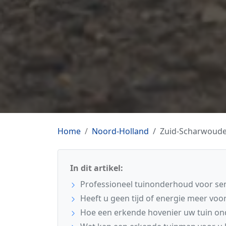
Home
Noord-Holland
Zuid-Scharwoud
In dit artikel:
Professioneel tuinonderhoud voor se
Heeft u geen tijd of energie meer voor
Hoe een erkende hovenier uw tuin o