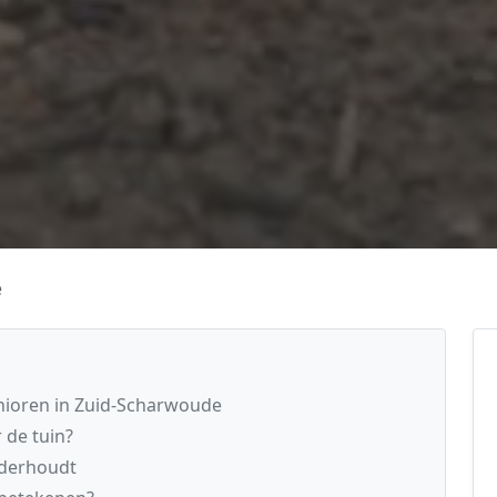
e
nioren in Zuid-Scharwoude
 de tuin?
nderhoudt