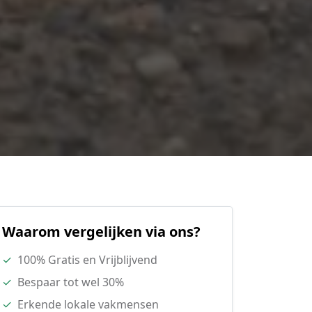
Waarom vergelijken via ons?
✓
100% Gratis en Vrijblijvend
✓
Bespaar tot wel 30%
✓
Erkende lokale vakmensen