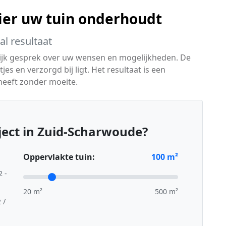
ier uw tuin onderhoudt
l resultaat
lijk gesprek over uw wensen en mogelijkheden. De
jes en verzorgd bij ligt. Het resultaat is een
 heeft zonder moeite.
ect in Zuid-Scharwoude?
Oppervlakte tuin:
100
m²
2 -
20 m²
500 m²
 /