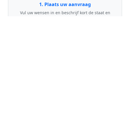
1. Plaats uw aanvraag
Vul uw wensen in en beschrijf kort de staat en
grootte van uw tuin. Dit is 100% gratis en
vrijblijvend.
🤝
2. Ontvang offertes
Kom in contact met maximaal 3 erkende en
gecontroleerde tuinmannen uit regio Lengel.
💰
3. Vergelijk & Bespaar