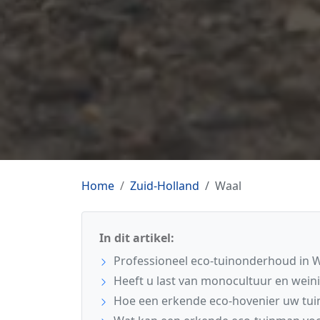
Home
Zuid-Holland
Waal
In dit artikel:
Professioneel eco-tuinonderhoud in 
Heeft u last van monocultuur en weinig
Hoe een erkende eco-hovenier uw tui