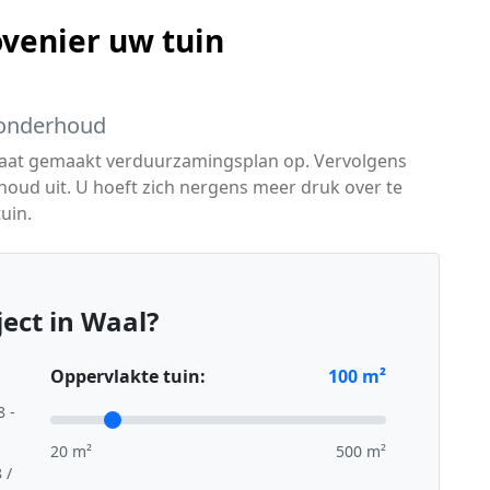
venier uw tuin
k onderhoud
maat gemaakt verduurzamingsplan op. Vervolgens
houd uit. U hoeft zich nergens meer druk over te
uin.
ect in Waal?
Oppervlakte tuin:
100
m²
8 -
20 m²
500 m²
 /