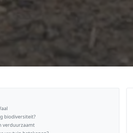
Waal
 biodiversiteit?
n verduurzaamt