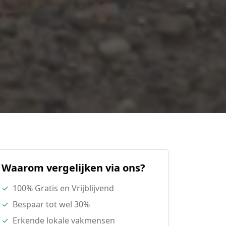
Waarom vergelijken via ons?
✓
100% Gratis en Vrijblijvend
✓
Bespaar tot wel 30%
✓
Erkende lokale vakmensen