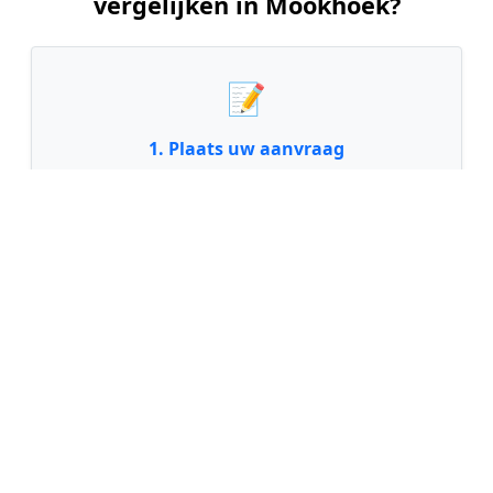
vergelijken in Mookhoek?
📝
1. Plaats uw aanvraag
Vul uw wensen in en beschrijf kort de staat en
grootte van uw tuin. Dit is 100% gratis en
vrijblijvend.
🤝
2. Ontvang offertes
Kom in contact met maximaal 3 erkende en
gecontroleerde tuinmannen uit regio Mookhoek.