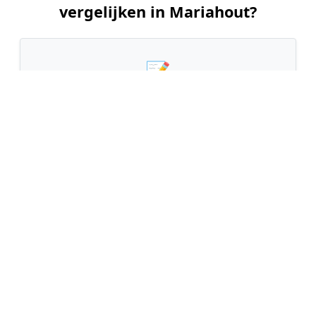
vergelijken in Mariahout?
📝
1. Plaats uw aanvraag
Vul uw wensen in en beschrijf kort de staat en
grootte van uw tuin. Dit is 100% gratis en
vrijblijvend.
🤝
2. Ontvang offertes
Kom in contact met maximaal 3 erkende en
gecontroleerde tuinmannen uit regio Mariahout.