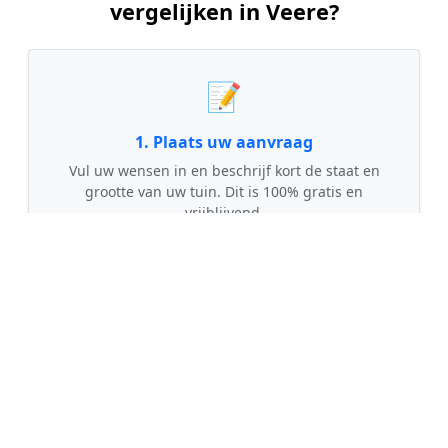
vergelijken in Veere?
📝
1. Plaats uw aanvraag
Vul uw wensen in en beschrijf kort de staat en
grootte van uw tuin. Dit is 100% gratis en
vrijblijvend.
🤝
2. Ontvang offertes
Kom in contact met maximaal 3 erkende en
gecontroleerde tuinmannen uit regio Veere.