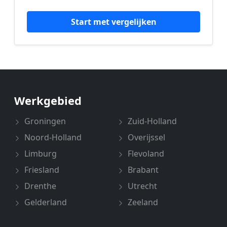
Start met vergelijken
Werkgebied
Groningen
Zuid-Holland
Noord-Holland
Overijssel
Limburg
Flevoland
Friesland
Brabant
Drenthe
Utrecht
Gelderland
Zeeland