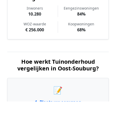
Inwoners
Eengezinswoningen
10.280
84%
WOZ-waarde
Koopwoningen
€ 256.000
68%
Hoe werkt Tuinonderhoud
vergelijken in Oost-Souburg?
📝
1. Plaats uw aanvraag
Vul uw wensen in en beschrijf kort de staat en
grootte van uw tuin. Dit is 100% gratis en