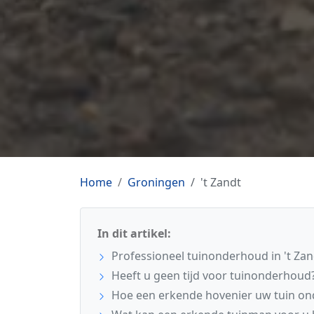
Home
Groningen
't Zandt
In dit artikel:
Professioneel tuinonderhoud in 't Zan
Heeft u geen tijd voor tuinonderhoud
Hoe een erkende hovenier uw tuin o