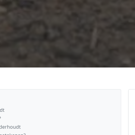
dt
?
nderhoudt