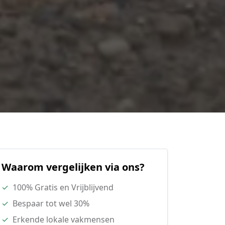
Waarom vergelijken via ons?
✓
100% Gratis en Vrijblijvend
✓
Bespaar tot wel 30%
✓
Erkende lokale vakmensen