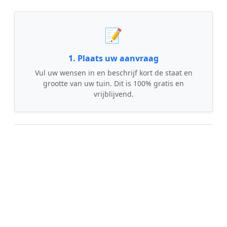
📝
1. Plaats uw aanvraag
Vul uw wensen in en beschrijf kort de staat en
grootte van uw tuin. Dit is 100% gratis en
vrijblijvend.
🤝
2. Ontvang offertes
Kom in contact met maximaal 3 erkende en
gecontroleerde tuinmannen uit regio
Oudeschans.