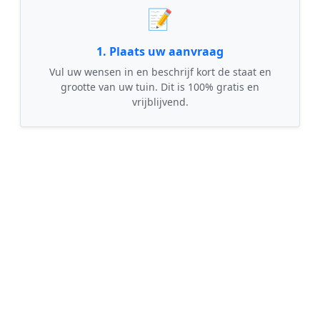
📝
1. Plaats uw aanvraag
Vul uw wensen in en beschrijf kort de staat en
grootte van uw tuin. Dit is 100% gratis en
vrijblijvend.
🤝
2. Ontvang offertes
Kom in contact met maximaal 3 erkende en
gecontroleerde tuinmannen uit regio
Stevensweert.