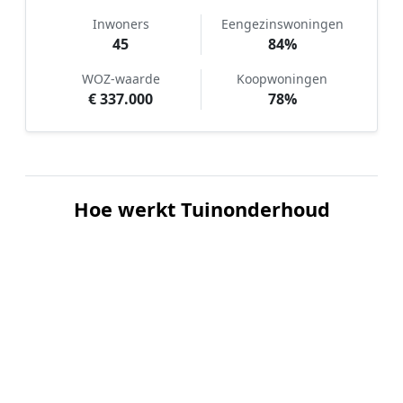
Inwoners
Eengezinswoningen
45
84%
WOZ-waarde
Koopwoningen
€ 337.000
78%
Hoe werkt Tuinonderhoud
vergelijken in Baneheide?
📝
1. Plaats uw aanvraag
Vul uw wensen in en beschrijf kort de staat en
grootte van uw tuin. Dit is 100% gratis en