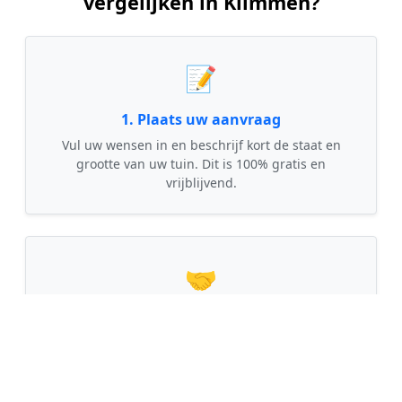
vergelijken in Klimmen?
📝
1. Plaats uw aanvraag
Vul uw wensen in en beschrijf kort de staat en
grootte van uw tuin. Dit is 100% gratis en
vrijblijvend.
🤝
2. Ontvang offertes
Kom in contact met maximaal 3 erkende en
gecontroleerde tuinmannen uit regio Klimmen.