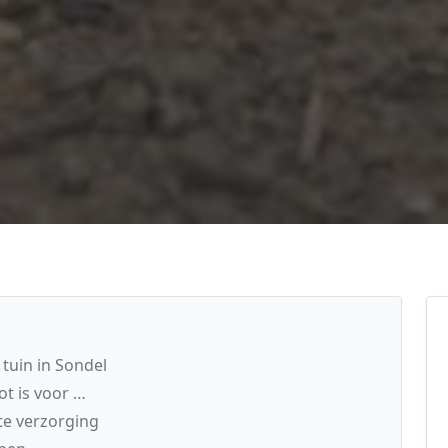
tuin in Sondel
ot is voor …
e verzorging