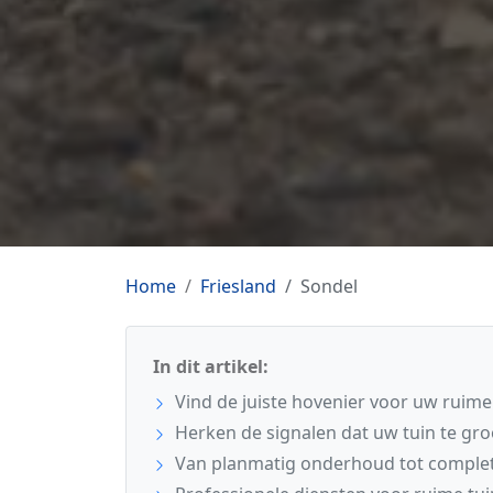
Home
Friesland
Sondel
In dit artikel:
Vind de juiste hovenier voor uw ruime 
Herken de signalen dat uw tuin te gro
Van planmatig onderhoud tot complet