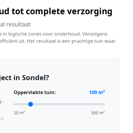
d tot complete verzorging
l resultaat
eze in logische zones voor onderhoud. Vervolgens
ficiënt uit. Het resultaat is een prachtige tuin waar
.
ect in Sondel?
Oppervlakte tuin:
100
m²
8 -
20 m²
500 m²
 /