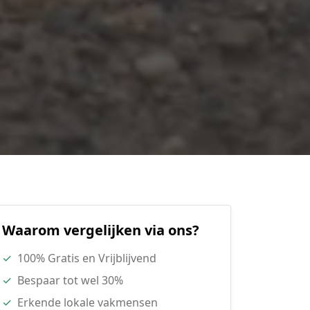
Waarom vergelijken via ons?
✓
100% Gratis en Vrijblijvend
✓
Bespaar tot wel 30%
✓
Erkende lokale vakmensen