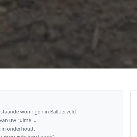
jstaande woningen in Balloërveld
 van uw ruime …
uin onderhoudt