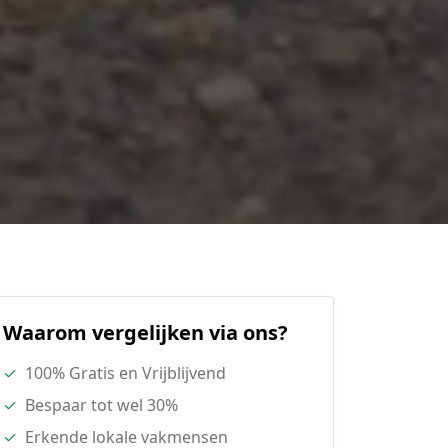
Waarom vergelijken via ons?
✓
100% Gratis en Vrijblijvend
✓
Bespaar tot wel 30%
✓
Erkende lokale vakmensen