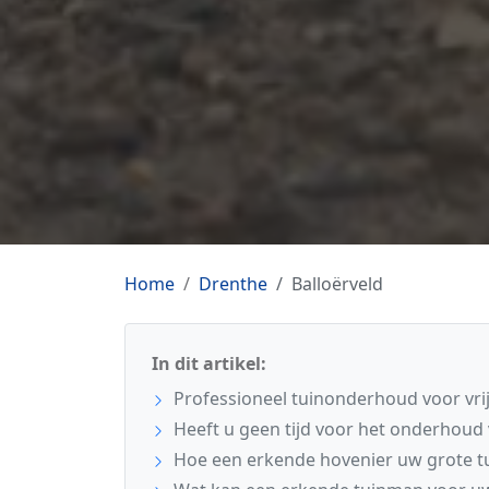
Home
Drenthe
Balloërveld
In dit artikel:
Professioneel tuinonderhoud voor vri
Heeft u geen tijd voor het onderhoud
Hoe een erkende hovenier uw grote t