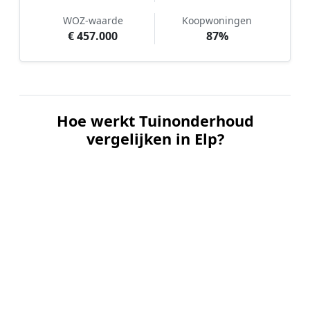
WOZ-waarde
Koopwoningen
€ 457.000
87%
Hoe werkt Tuinonderhoud
vergelijken in Elp?
📝
1. Plaats uw aanvraag
Vul uw wensen in en beschrijf kort de staat en
grootte van uw tuin. Dit is 100% gratis en
vrijblijvend.