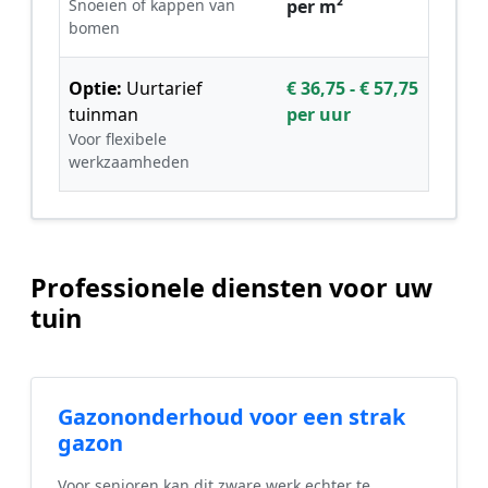
Snoeien of kappen van
per m²
bomen
Optie:
Uurtarief
€ 36,75 - € 57,75
tuinman
per uur
Voor flexibele
werkzaamheden
Professionele diensten voor uw
tuin
Gazononderhoud voor een strak
gazon
Voor senioren kan dit zware werk echter te