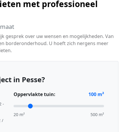
ieten met professioneel
 maat
lijk gesprek over uw wensen en mogelijkheden. Van
 en borderonderhoud. U hoeft zich nergens meer
eten.
ect in Pesse?
Oppervlakte tuin:
100
m²
2 -
20 m²
500 m²
 /