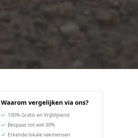
Waarom vergelijken via ons?
✓
100% Gratis en Vrijblijvend
✓
Bespaar tot wel 30%
✓
Erkende lokale vakmensen