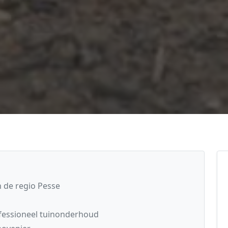
 de regio Pesse
fessioneel tuinonderhoud