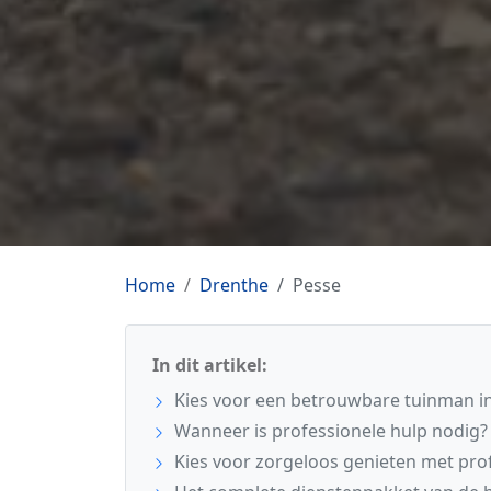
Home
Drenthe
Pesse
In dit artikel:
Kies voor een betrouwbare tuinman in
Wanneer is professionele hulp nodig?
Kies voor zorgeloos genieten met pro