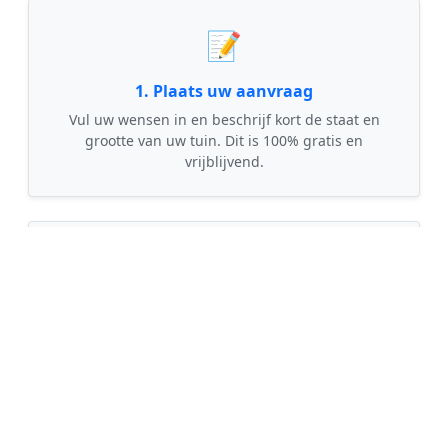
📝
1. Plaats uw aanvraag
Vul uw wensen in en beschrijf kort de staat en
grootte van uw tuin. Dit is 100% gratis en
vrijblijvend.
🤝
2. Ontvang offertes
Kom in contact met maximaal 3 erkende en
gecontroleerde tuinmannen uit regio Scharmer.