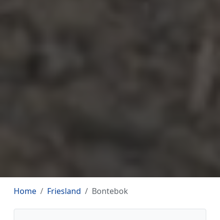
Home
Friesland
Bontebok