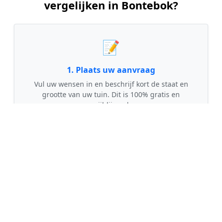
vergelijken in Bontebok?
📝
1. Plaats uw aanvraag
Vul uw wensen in en beschrijf kort de staat en
grootte van uw tuin. Dit is 100% gratis en
vrijblijvend.
🤝
2. Ontvang offertes
Kom in contact met maximaal 3 erkende en
gecontroleerde tuinmannen uit regio Bontebok.