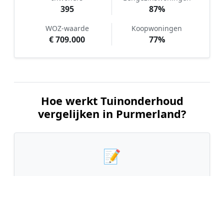
395
87%
WOZ-waarde
Koopwoningen
€ 709.000
77%
Hoe werkt Tuinonderhoud
vergelijken in Purmerland?
📝
1. Plaats uw aanvraag
Vul uw wensen in en beschrijf kort de staat en
grootte van uw tuin. Dit is 100% gratis en
vrijblijvend.