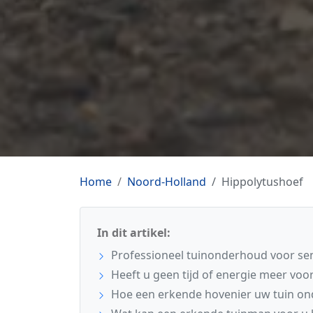
Home
Noord-Holland
Hippolytushoef
In dit artikel:
Professioneel tuinonderhoud voor sen
Heeft u geen tijd of energie meer voor
Hoe een erkende hovenier uw tuin o