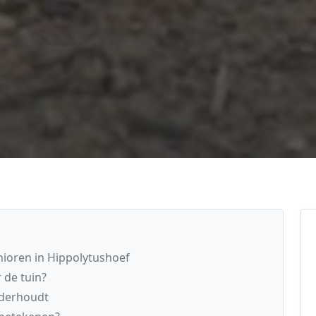
ioren in Hippolytushoef
 de tuin?
nderhoudt