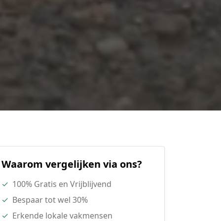
Waarom vergelijken via ons?
✓
100% Gratis en Vrijblijvend
✓
Bespaar tot wel 30%
✓
Erkende lokale vakmensen