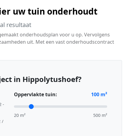
ier uw tuin onderhoudt
l resultaat
 gemaakt onderhoudsplan voor u op. Vervolgens
rkzaamheden uit. Met een vast onderhoudscontract
ect in Hippolytushoef?
Oppervlakte tuin:
100
m²
2 -
20 m²
500 m²
 /