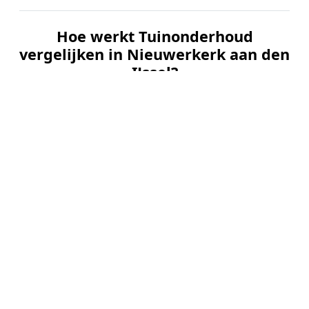
Hoe werkt Tuinonderhoud
vergelijken in Nieuwerkerk aan den
IJssel?
📝
1. Plaats uw aanvraag
Vul uw wensen in en beschrijf kort de staat en
grootte van uw tuin. Dit is 100% gratis en
vrijblijvend.
🤝