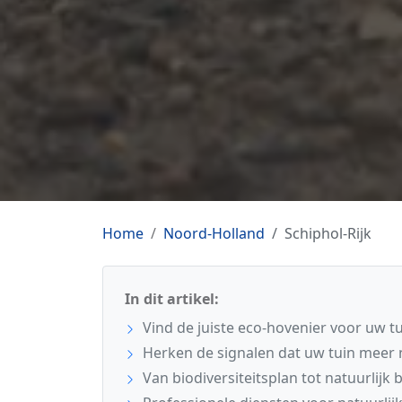
Home
Noord-Holland
Schiphol-Rijk
In dit artikel:
Vind de juiste eco-hovenier voor uw tui
Herken de signalen dat uw tuin meer
Van biodiversiteitsplan tot natuurlijk 