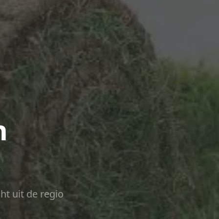
n
ht uit de regio