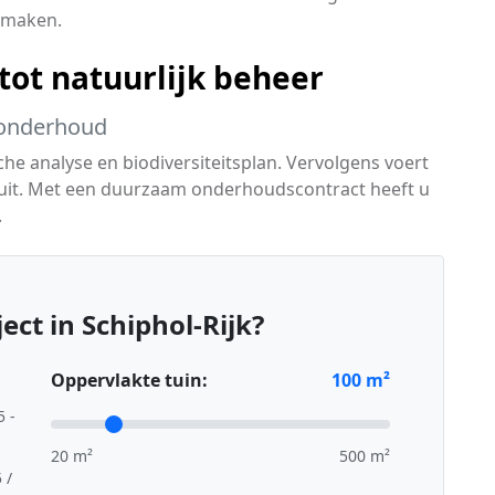
 maken.
 tot natuurlijk beheer
k onderhoud
e analyse en biodiversiteitsplan. Vervolgens voert
 uit. Met een duurzaam onderhoudscontract heeft u
.
ct in Schiphol-Rijk?
Oppervlakte tuin:
100
m²
5 -
20 m²
500 m²
 /