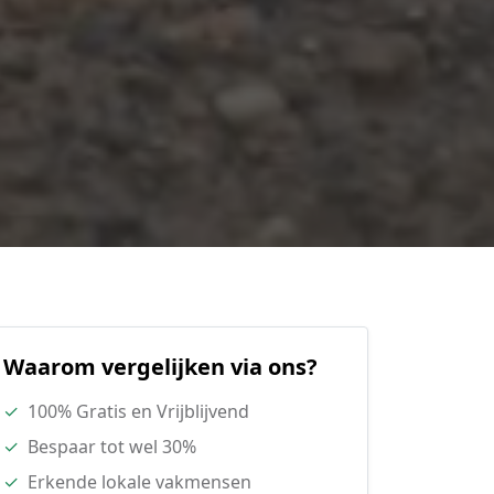
Waarom vergelijken via ons?
✓
100% Gratis en Vrijblijvend
✓
Bespaar tot wel 30%
✓
Erkende lokale vakmensen