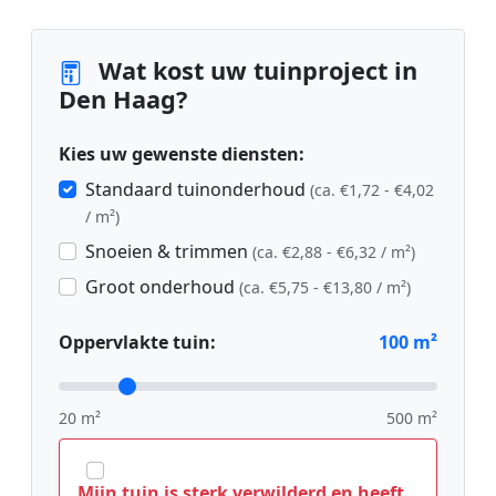
Wat kost uw tuinproject in
Den Haag?
Kies uw gewenste diensten:
Standaard tuinonderhoud
(ca. €1,72 - €4,02
/ m²)
Snoeien & trimmen
(ca. €2,88 - €6,32 / m²)
Groot onderhoud
(ca. €5,75 - €13,80 / m²)
Oppervlakte tuin:
100
m²
20 m²
500 m²
Mijn tuin is sterk verwilderd en heeft