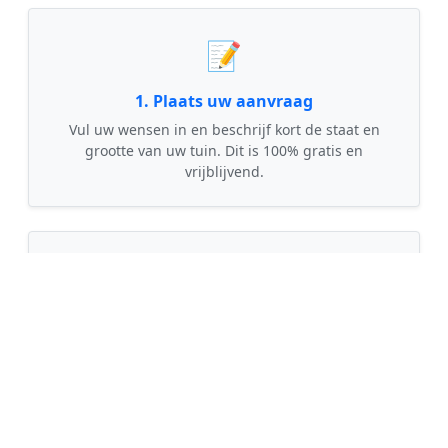
📝
1. Plaats uw aanvraag
Vul uw wensen in en beschrijf kort de staat en
grootte van uw tuin. Dit is 100% gratis en
vrijblijvend.
🤝
2. Ontvang offertes
Kom in contact met maximaal 3 erkende en
gecontroleerde tuinmannen uit regio Den Bosch.