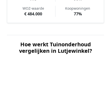
WOZ-waarde
Koopwoningen
€ 484.000
77%
Hoe werkt Tuinonderhoud
vergelijken in Lutjewinkel?
📝
1. Plaats uw aanvraag
Vul uw wensen in en beschrijf kort de staat en
grootte van uw tuin. Dit is 100% gratis en
vrijblijvend.