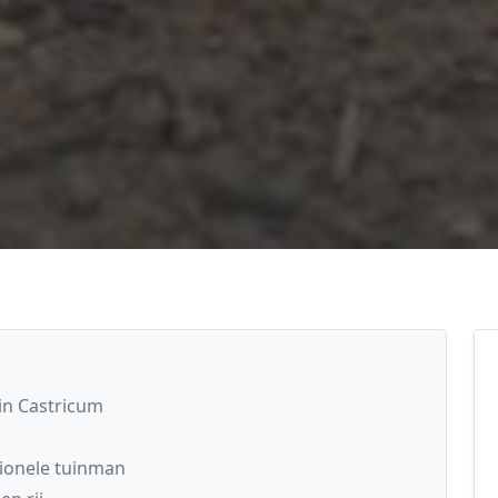
in Castricum
ionele tuinman