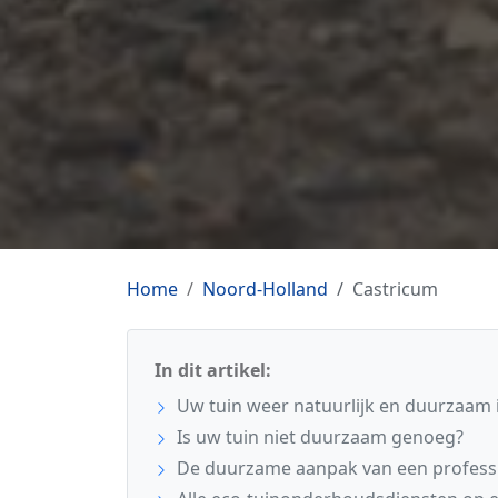
Home
Noord-Holland
Castricum
In dit artikel:
Uw tuin weer natuurlijk en duurzaam 
Is uw tuin niet duurzaam genoeg?
De duurzame aanpak van een profess