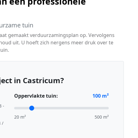
n een professionele
urzame tuin
maat gemaakt verduurzamingsplan op. Vervolgens
houd uit. U hoeft zich nergens meer druk over te
uin.
ect in Castricum?
Oppervlakte tuin:
100
m²
8 -
20 m²
500 m²
 /