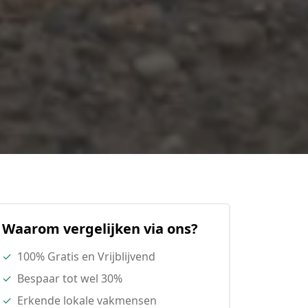
Waarom vergelijken via ons?
✓
100% Gratis en Vrijblijvend
✓
Bespaar tot wel 30%
✓
Erkende lokale vakmensen