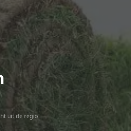
n
ht uit de regio