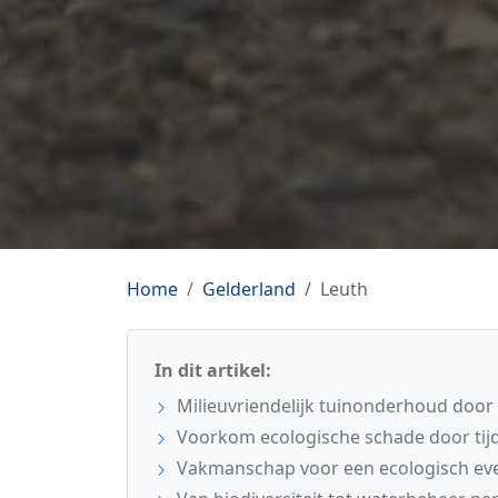
Home
Gelderland
Leuth
In dit artikel:
Milieuvriendelijk tuinonderhoud door 
Voorkom ecologische schade door tijdi
Vakmanschap voor een ecologisch eve