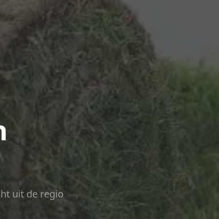
n
ht uit de regio