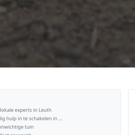
lokale experts in Leuth
g hulp in te schakelen in …
nwichtige tuin