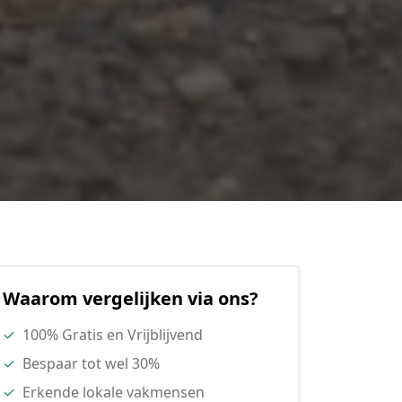
Waarom vergelijken via ons?
✓
100% Gratis en Vrijblijvend
✓
Bespaar tot wel 30%
✓
Erkende lokale vakmensen