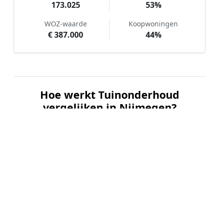
173.025
53%
WOZ-waarde
Koopwoningen
€ 387.000
44%
Hoe werkt Tuinonderhoud
vergelijken in Nijmegen?
📝
1. Plaats uw aanvraag
Vul uw wensen in en beschrijf kort de staat en
grootte van uw tuin. Dit is 100% gratis en
vrijblijvend.