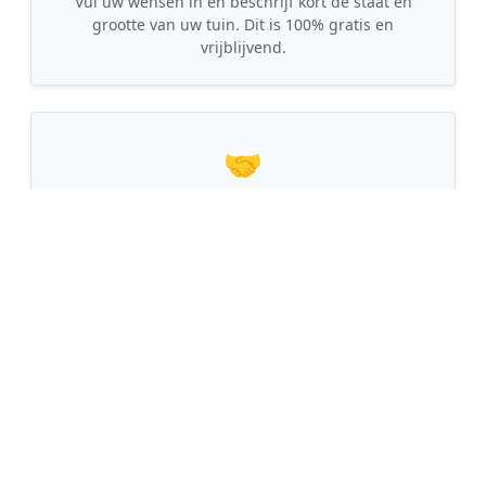
Vul uw wensen in en beschrijf kort de staat en
grootte van uw tuin. Dit is 100% gratis en
vrijblijvend.
🤝
2. Ontvang offertes
Kom in contact met maximaal 3 erkende en
gecontroleerde tuinmannen uit regio Borculo.
💰
3. Vergelijk & Bespaar
Vergelijk de prijzen en garanties, kies de beste
vakman en bespaar direct tot wel 30% op de