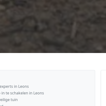
xperts in Leons
 in te schakelen in Leons
ilige tuin