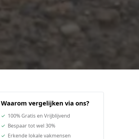
Waarom vergelijken via ons?
✓
100% Gratis en Vrijblijvend
✓
Bespaar tot wel 30%
✓
Erkende lokale vakmensen