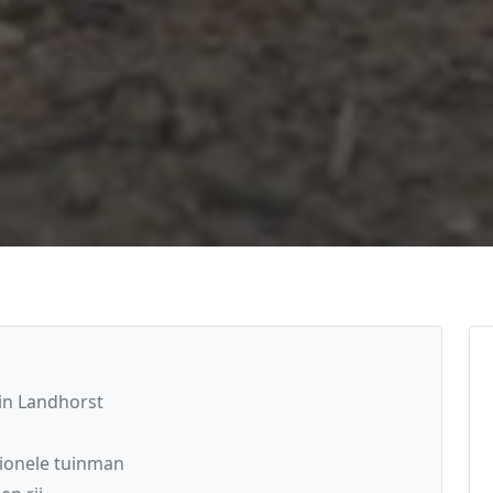
in Landhorst
ionele tuinman