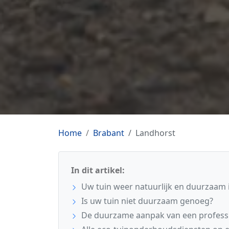
Home
Brabant
Landhorst
In dit artikel:
Uw tuin weer natuurlijk en duurzaam 
Is uw tuin niet duurzaam genoeg?
De duurzame aanpak van een profess