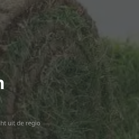
n
ht uit de regio