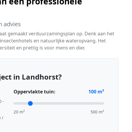
n een professionele
h advies
maat gemaakt verduurzamingsplan op. Denk aan het
insectenhotels en natuurlijke wateropvang. Het
ersiteit en prettig is voor mens en dier.
ect in Landhorst?
Oppervlakte tuin:
100
m²
0 -
20 m²
500 m²
 /