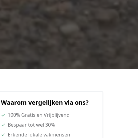
Waarom vergelijken via ons?
✓
100% Gratis en Vrijblijvend
✓
Bespaar tot wel 30%
✓
Erkende lokale vakmensen