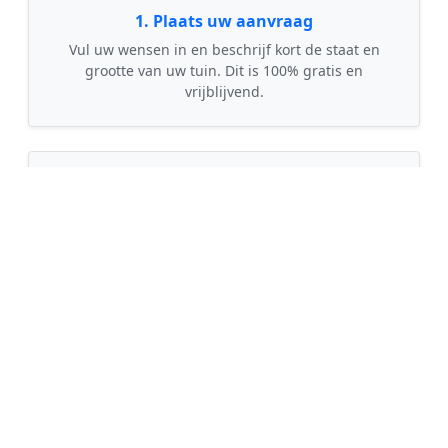
1. Plaats uw aanvraag
Vul uw wensen in en beschrijf kort de staat en
grootte van uw tuin. Dit is 100% gratis en
vrijblijvend.
🤝
2. Ontvang offertes
Kom in contact met maximaal 3 erkende en
gecontroleerde tuinmannen uit regio Knegsel.
💰
3. Vergelijk & Bespaar