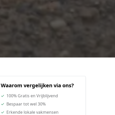
Waarom vergelijken via ons?
✓
100% Gratis en Vrijblijvend
✓
Bespaar tot wel 30%
✓
Erkende lokale vakmensen