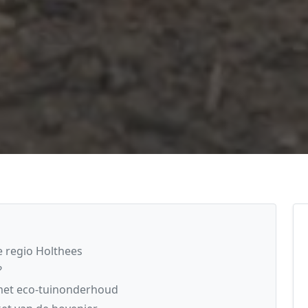
 regio Holthees
?
 met eco-tuinonderhoud