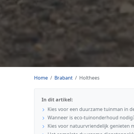
Home
Brabant
Holthees
In dit artikel:
Kies voor een duurzame tuinman in de
Wanneer is eco-tuinonderhoud nodig
Kies voor natuurvriendelijk genieten