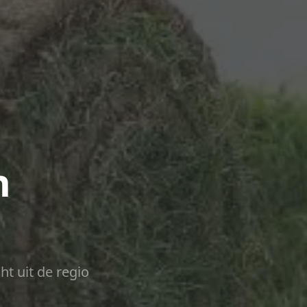
n
ht uit de regio