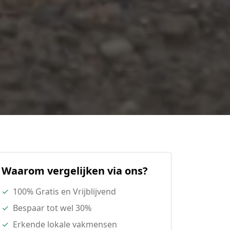
Waarom vergelijken via ons?
✓
100% Gratis en Vrijblijvend
✓
Bespaar tot wel 30%
✓
Erkende lokale vakmensen