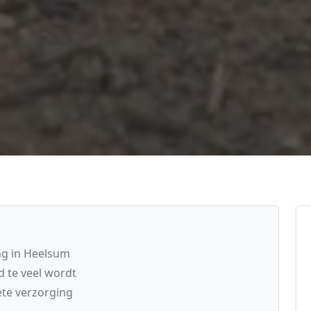
ng in Heelsum
 te veel wordt
te verzorging