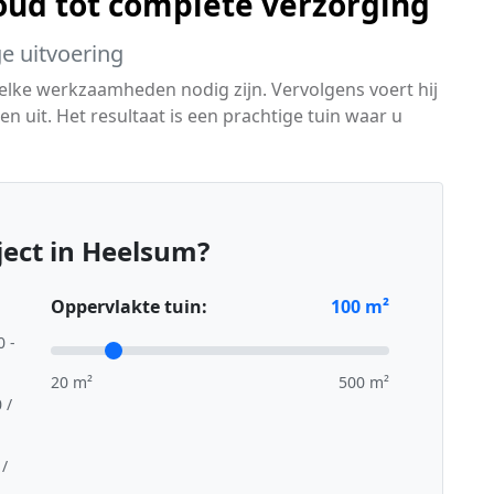
ud tot complete verzorging
ge uitvoering
welke werkzaamheden nodig zijn. Vervolgens voert hij
 uit. Het resultaat is een prachtige tuin waar u
ect in Heelsum?
Oppervlakte tuin:
100
m²
0 -
20 m²
500 m²
 /
 /