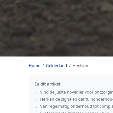
Home
Gelderland
Heelsum
In dit artikel:
Vind de juiste hovenier voor ontzorgi
Herken de signalen dat tuinonderhoud
Van regelmatig onderhoud tot comple