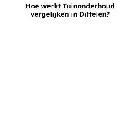
Hoe werkt Tuinonderhoud
vergelijken in Diffelen?
📝
1. Plaats uw aanvraag
Vul uw wensen in en beschrijf kort de staat en
grootte van uw tuin. Dit is 100% gratis en
vrijblijvend.
🤝
2. Ontvang offertes
Kom in contact met maximaal 3 erkende en
gecontroleerde tuinmannen uit regio Diffelen.