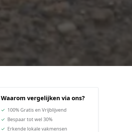
Waarom vergelijken via ons?
✓
100% Gratis en Vrijblijvend
✓
Bespaar tot wel 30%
✓
Erkende lokale vakmensen