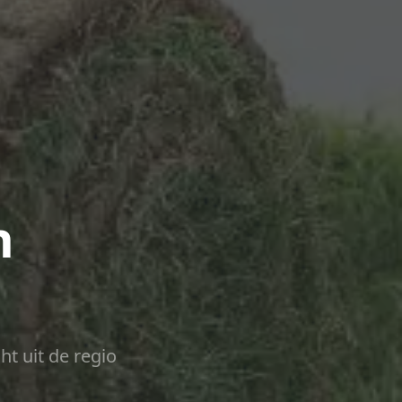
n
ht uit de regio