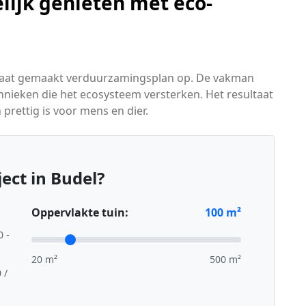
lijk genieten met eco-
maat gemaakt verduurzamingsplan op. De vakman
hnieken die het ecosysteem versterken. Het resultaat
n prettig is voor mens en dier.
ect in Budel?
Oppervlakte tuin:
100
m²
0 -
20 m²
500 m²
 /