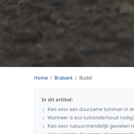
Home
Brabant
Budel
In dit artikel:
Kies voor een duurzame tuinman in de
Wanneer is eco-tuinonderhoud nodig
Kies voor natuurvriendelijk genieten