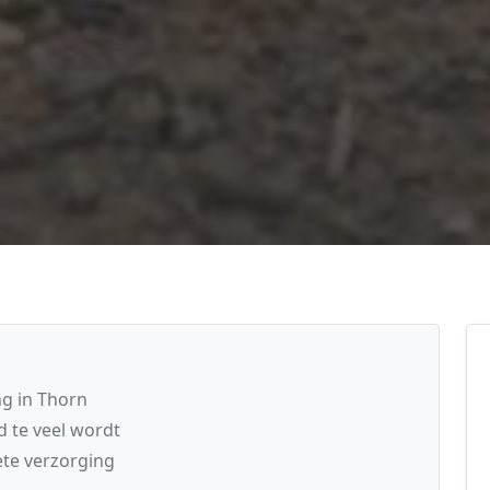
ng in Thorn
 te veel wordt
te verzorging