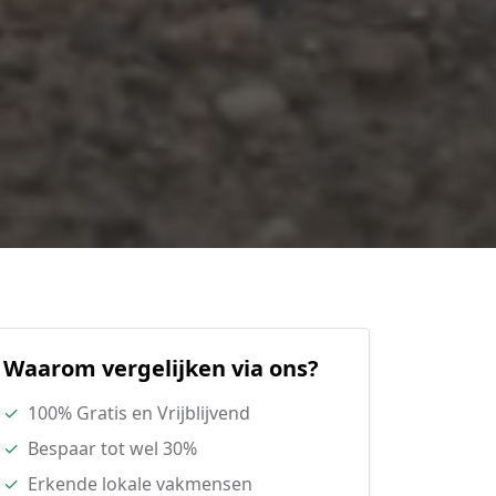
Waarom vergelijken via ons?
✓
100% Gratis en Vrijblijvend
✓
Bespaar tot wel 30%
✓
Erkende lokale vakmensen