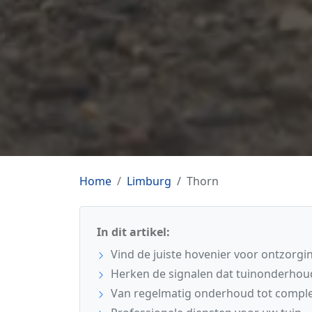
Home
Limburg
Thorn
In dit artikel:
Vind de juiste hovenier voor ontzorgi
Herken de signalen dat tuinonderhoud
Van regelmatig onderhoud tot comple