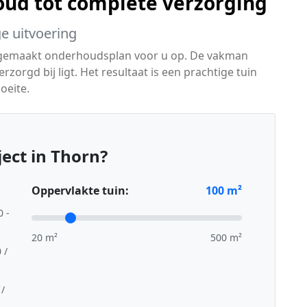
ud tot complete verzorging
ge uitvoering
 gemaakt onderhoudsplan voor u op. De vakman
erzorgd bij ligt. Het resultaat is een prachtige tuin
oeite.
ect in Thorn?
Oppervlakte tuin:
100
m²
0 -
20 m²
500 m²
 /
 /