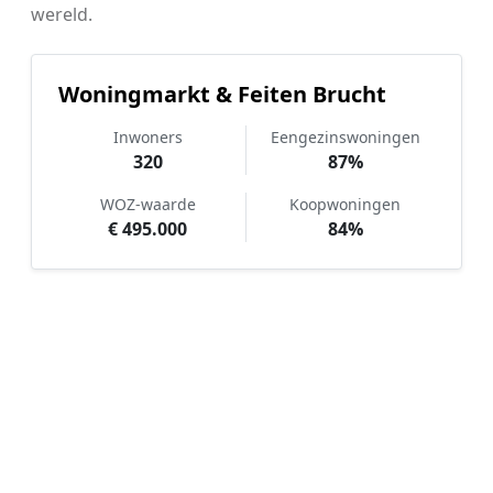
wereld.
Woningmarkt & Feiten Brucht
Inwoners
Eengezinswoningen
320
87%
WOZ-waarde
Koopwoningen
€ 495.000
84%
Hoe werkt Tuinonderhoud
vergelijken in Brucht?
📝