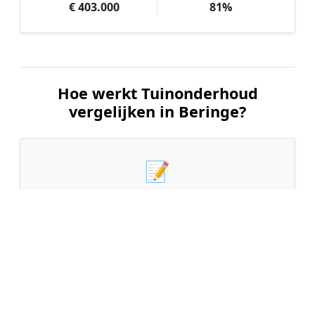
€ 403.000
81%
Hoe werkt Tuinonderhoud
vergelijken in Beringe?
📝
1. Plaats uw aanvraag
Vul uw wensen in en beschrijf kort de staat en
grootte van uw tuin. Dit is 100% gratis en
vrijblijvend.