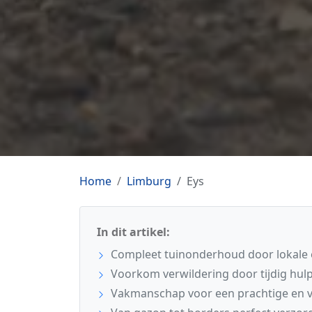
Home
Limburg
Eys
In dit artikel:
Compleet tuinonderhoud door lokale e
Voorkom verwildering door tijdig hulp 
Vakmanschap voor een prachtige en ve