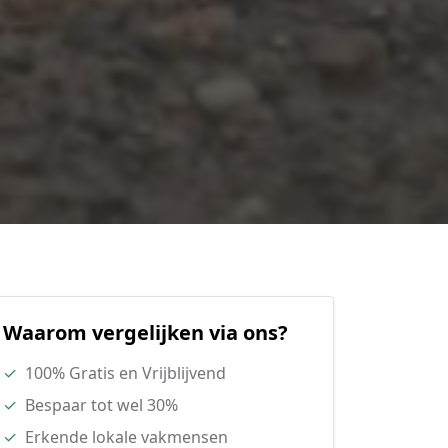
Waarom vergelijken via ons?
✓
100% Gratis en Vrijblijvend
✓
Bespaar tot wel 30%
✓
Erkende lokale vakmensen