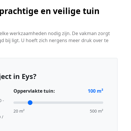
rachtige en veilige tuin
 welke werkzaamheden nodig zijn. De vakman zorgt
gd bij ligt. U hoeft zich nergens meer druk over te
ect in Eys?
Oppervlakte tuin:
100
m²
0 -
20 m²
500 m²
 /