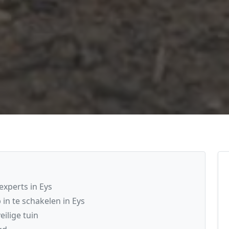
xperts in Eys
in te schakelen in Eys
ilige tuin