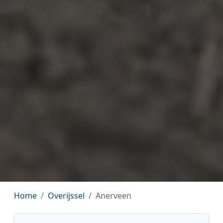
Home
Overijssel
Anerveen