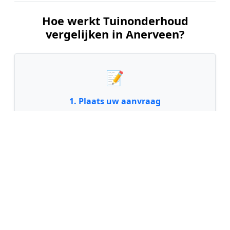
Hoe werkt Tuinonderhoud
vergelijken in Anerveen?
📝
1. Plaats uw aanvraag
Vul uw wensen in en beschrijf kort de staat en
grootte van uw tuin. Dit is 100% gratis en
vrijblijvend.
🤝
2. Ontvang offertes