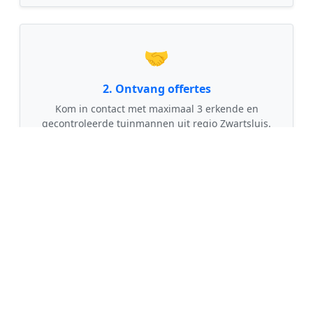
🤝
2. Ontvang offertes
Kom in contact met maximaal 3 erkende en
gecontroleerde tuinmannen uit regio Zwartsluis.
💰
3. Vergelijk & Bespaar
Vergelijk de prijzen en garanties, kies de beste
vakman en bespaar direct tot wel 30% op de
kosten!