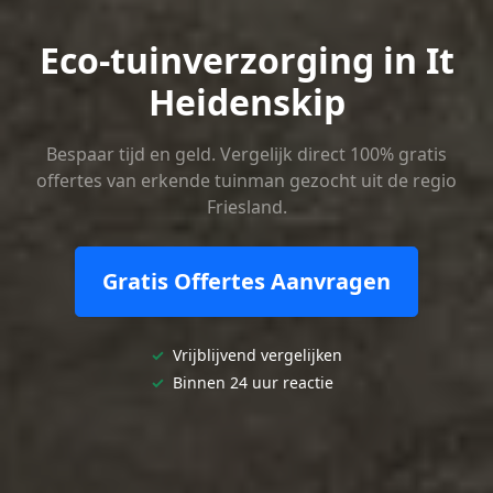
Eco-tuinverzorging in It
Heidenskip
Bespaar tijd en geld. Vergelijk direct 100% gratis
offertes van erkende tuinman gezocht uit de regio
Friesland.
Gratis Offertes Aanvragen
✓
Vrijblijvend vergelijken
✓
Binnen 24 uur reactie