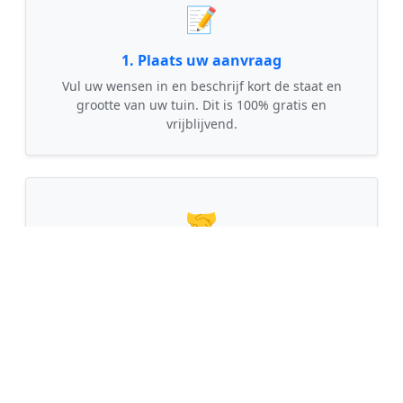
📝
1. Plaats uw aanvraag
Vul uw wensen in en beschrijf kort de staat en
grootte van uw tuin. Dit is 100% gratis en
vrijblijvend.
🤝
2. Ontvang offertes
Kom in contact met maximaal 3 erkende en
gecontroleerde tuinmannen uit regio Zenderen.
💰