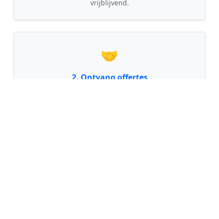
vrijblijvend.
🤝
2. Ontvang offertes
Kom in contact met maximaal 3 erkende en
gecontroleerde tuinmannen uit regio Winterswijk.
💰
3. Vergelijk & Bespaar
Vergelijk de prijzen en garanties, kies de beste
vakman en bespaar direct tot wel 30% op de
kosten!