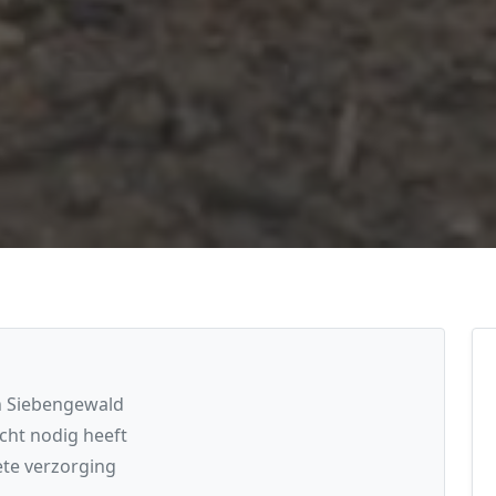
in Siebengewald
cht nodig heeft
te verzorging