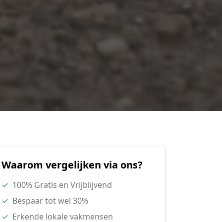
Waarom vergelijken via ons?
✓
100% Gratis en Vrijblijvend
✓
Bespaar tot wel 30%
✓
Erkende lokale vakmensen