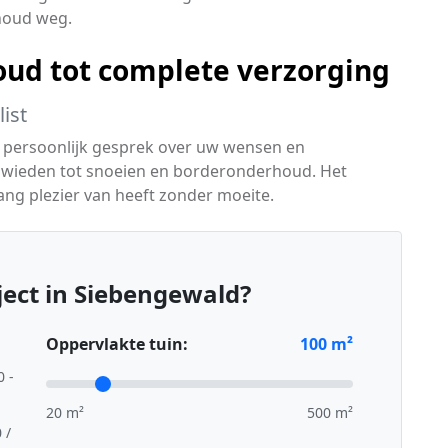
houd weg.
ud tot complete verzorging
ist
 persoonlijk gesprek over uw wensen en
 wieden tot snoeien en borderonderhoud. Het
lang plezier van heeft zonder moeite.
ect in Siebengewald?
Oppervlakte tuin:
100
m²
0 -
20 m²
500 m²
 /