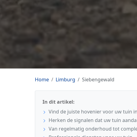
Home
Limburg
Siebengewald
In dit artikel:
Vind de juiste hovenier voor uw tuin 
Herken de signalen dat uw tuin aanda
Van regelmatig onderhoud tot comple